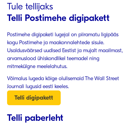
Tule tellijaks
Telli Postimehe digipakett
Postimehe digipaketi lugejal on piiramatu ligipääs
kogu Postimehe ja maakonnalehtede sisule.
Usaldusväärsed uudised Eestist ja mujalt maailmast,
arvamuslood ühiskondlikel teemadel ning
mitmekülgne meelelahutus.
Võimalus lugeda kõige olulisemaid The Wall Street
Journali lugusid eesti keeles.
Telli digipakett
Telli paberleht