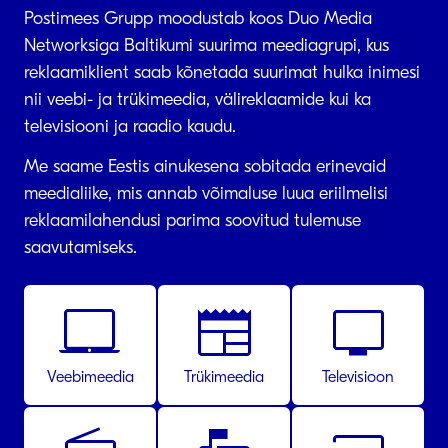
Postimees Grupp moodustab koos Duo Media
Networksiga Baltikumi suurima meediagrupi, kus
reklaamiklient saab kõnetada suurimat hulka inimesi
nii veebi- ja trükimeedia, välireklaamide kui ka
televisiooni ja raadio kaudu.
Me saame Eestis ainukesena sobitada erinevaid
meedialiike, mis annab võimaluse luua eriilmelisi
reklaamilahendusi parima soovitud tulemuse
saavutamiseks.
laptop_mac
newspaper
tv
Veebimeedia
Trükimeedia
Televisioon