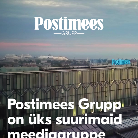
GRUPP
Postimees Grupp
on üks suurimaid
meediagruppe