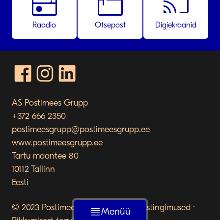
radio
markunread_mailbox
cast
Raadio
Otsepost
Digiekraanid
AS Postimees Grupp
+372 666 2350
postimeesgrupp@postimeesgrupp.ee
www.postimeesgrupp.ee
Tartu maantee 80
10112 Tallinn
Eesti
© 2023 Postimees Grupp ·
Privaatsustingimused
·
Menüü