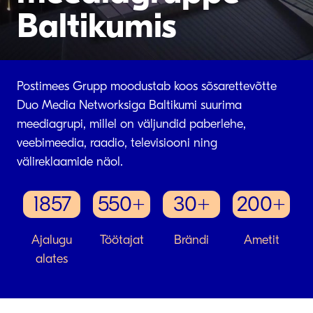
Baltikumis
Postimees Grupp moodustab koos sõsarettevõtte
Duo Media Networksiga Baltikumi suurima
meediagrupi, millel on väljundid paberlehe,
veebimeedia, raadio, televisiooni ning
välireklaamide näol.
1857
550+
30+
200+
Ajalugu
Töötajat
Brändi
Ametit
alates